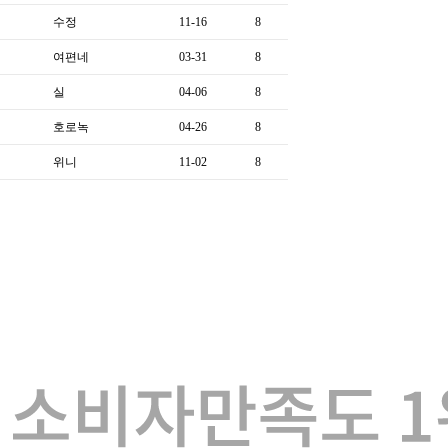
수정
11-16
8
여편네
03-31
8
실
04-06
8
호로녹
04-26
8
위니
11-02
8