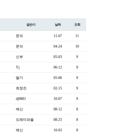
글쓴이
날짜
조회
문의
11-07
11
문의
04-24
10
신부
05-03
9
Yj
06-12
9
딸기
05-06
9
최정진
02-15
9
dj9883
10-07
9
예신
08-12
8
도레미파쏠
08-25
8
예신
10-03
8