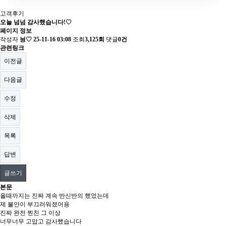
고객후기
오늘 넘넘 감사했습니다!♡
페이지 정보
작성자
닁♡
25-11-16 03:08
조회
3,125회
댓글
0건
관련링크
이전글
다음글
수정
삭제
목록
답변
글쓰기
본문
올때까지는 진짜 계속 반신반의 했었는데
제 불안이 부끄러워졌어용
진짜 완전 찐친 그 이상
너무너무 고맙고 감사했습니다