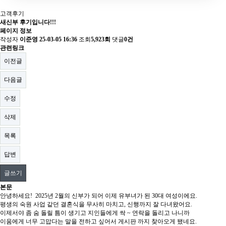
고객후기
새신부 후기입니다!!!
페이지 정보
작성자
이준영
25-03-05 16:36
조회
5,923회
댓글
0건
관련링크
이전글
다음글
수정
삭제
목록
답변
글쓰기
본문
안녕하세요! 2025년 2월의 신부가 되어 이제 유부녀가 된 30대 여성이에요.
평생의 숙원 사업 같던 결혼식을 무사히 마치고, 신행까지 잘 다녀왔어요.
이제서야 좀 숨 돌릴 틈이 생기고 지인들에게 싹 ~ 연락을 돌리고 나니까
이움에게 너무 고맙다는 말을 전하고 싶어서 게시판 까지 찾아오게 됐네요.