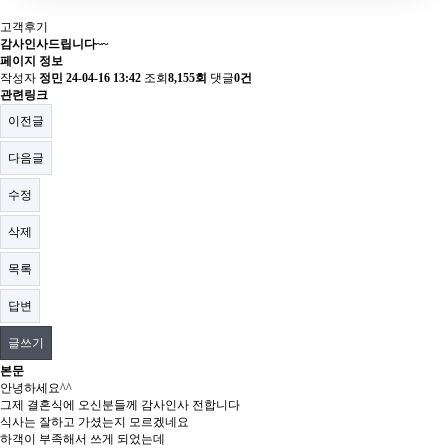
고객후기
감사인사드립니다~~
페이지 정보
작성자
정민
24-04-16 13:42
조회
8,155회
댓글
0건
관련링크
이전글
다음글
수정
삭제
목록
답변
글쓰기
본문
안녕하세요^^
그제 결혼식에 오신분들께 감사인사 전합니다
식사는 잘하고 가셨는지 모르겠네요
하객이 부족해서 쓰게 되었는데