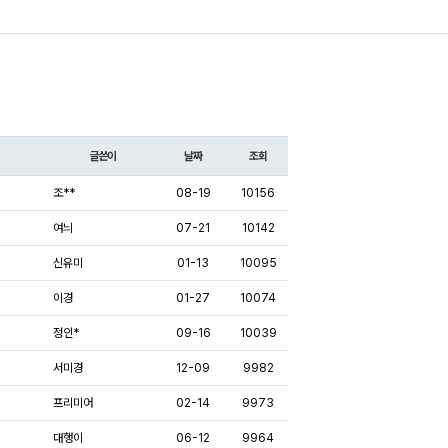
글쓴이
날짜
조회
조**
08-19
10156
여늬
07-21
10142
신유미
01-13
10095
이경
01-27
10074
정인*
09-16
10039
서미경
12-09
9982
프리미어
02-14
9973
대행이
06-12
9964