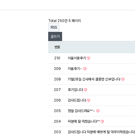
Total 250건
5 페이지
RSS
글쓰기
번호
210
이움이용후기
209
이움후기~
208
11월28일 신사에서 결혼한 신부입니다
207
후기입니다
206
감사드립니다
205
정말 감사드려요^^~
204
덕분에 잘 마쳤습니다^^
203
감사드립니다 덕분에 예쁘게 잘 마무리하였습니