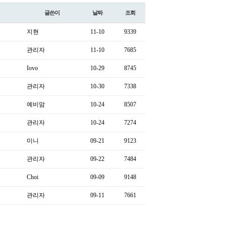
글쓴이
날짜
조회
지현
11-10
9339
관리자
11-10
7685
Iovo
10-29
8745
관리자
10-30
7338
예비맘
10-24
8507
관리자
10-24
7274
미니
09-21
9123
관리자
09-22
7484
Choi
09-09
9148
관리자
09-11
7661